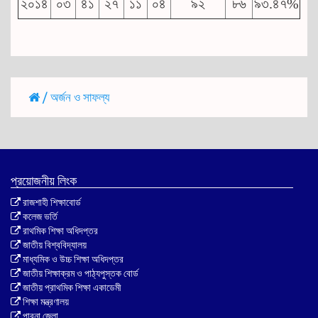
২০১৪
০৩
৪১
২৭
১১
০৪
৯২
৮৬
৯৩.৪৭%
/
অর্জন ও সাফল্য
প্রয়োজনীয় লিংক
রাজশাহী শিক্ষাবোর্ড
কলেজ ভর্তি
রাথমিক শিক্ষা অধিদপ্তর
জাতীয় বিশ্ববিদ্যালয়
মাধ্যমিক ও উচ্চ শিক্ষা অধিদপ্তর
জাতীয় শিক্ষাক্রম ও পাঠ্যপুস্তক বোর্ড
জাতীয় প্রাথমিক শিক্ষা একাডেমী
শিক্ষা মন্ত্রণালয়
পাবনা জেলা