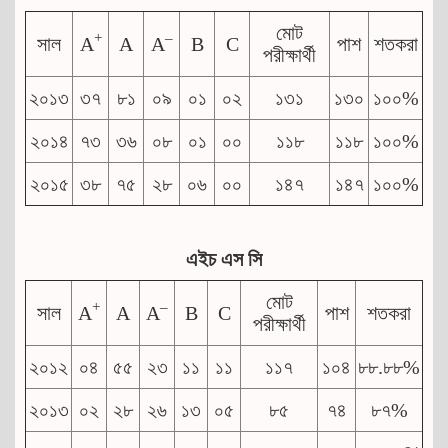
মোট
+
–
সাল
A
A
A
B
C
পাশ
শতকরা
পরীক্ষার্থী
২০১৩
৩৭
৮১
০৯
০১
০২
১৩১
১৩০
১০০%
২০১৪
৭৩
৩৬
০৮
০১
০০
১১৮
১১৮
১০০%
২০১৫
৩৮
৭৫
২৮
০৬
০০
১৪৭
১৪৭
১০০%
এইচ
এস
সি
মোট
+
–
সাল
A
A
A
B
C
পাশ
শতকরা
পরীক্ষার্থী
২০১২
০৪
৫৫
২৩
১১
১১
১১৭
১০৪
৮৮.৮৮%
২০১৩
০২
২৮
২৬
১৩
০৫
৮৫
৭৪
৮৭%