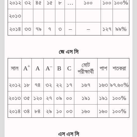
২০১২
৩২
৪৫
১৫
৮
…
১০০
১০০
১০০%
২০১৩
২০১৪
৩৩
৭৯
৭
৩
–
–
১২৭
৯৯%
জে
এস
সি
মোট
+
–
সাল
A
A
A
B
C
পাশ
শতকরা
পরীক্ষার্থী
২০১২
১৮
৭৪
৩২
২২
১৭
১৬৭
১৬৩
৯৭.৬০%
২০১৩
৩৫
১২০
২৭
০৯
০০
১৯১
১৯১
১০০%
২০১৪
৩৪
৮৪
২৯
১০
০৩
১৬০
১৬০
১০০%
এস
এস
সি