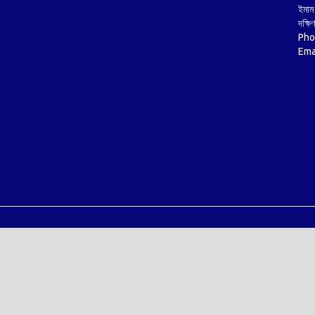
ইমাম 
দক্ষি
Pho
Ema