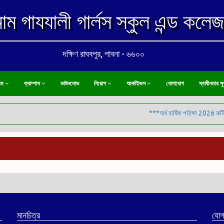
াম গাযযালী গার্লস স্কুল এন্ড কলেজ
দক্ষিণ রাঘবপুর, পাবনা - ৬৬০০
্রম
ক্যাম্পাস
ডাউনলোড
নিয়োগ
আর্কাইভস
যোগাযোগ
স্বাধীনতার সু
***অর্ধ বার্ষিক পরিক্ষা 2026 রুটি
মানচিত্র
যোগ