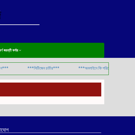
বর্ণ জয়ন্তী কর্নার
ন***
***সিটিজেন চার্টার***
***অনলাইনে ফি পরিশোধের পদ্ধতি***
াযোগ