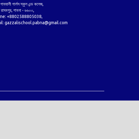
গাযযালী গার্লস স্কুল এন্ড কলেজ,
ণ রাঘবপুর, পাবনা - ৬৬০০,
ne: +8802588805038,
il: gazzalischool.pabna@gmail.com