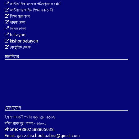
জাতীয় শিক্ষাক্রম ও পাঠ্যপুস্তক বোর্ড
জাতীয় প্রাথমিক শিক্ষা একাডেমী
শিক্ষা মন্ত্রণালয়
পাবনা জেলা
দৈনিক শিক্ষা
batayon
kishor batayon
কোয়ান্টাম মেথড
মানচিত্র
যোগাযোগ
ইমাম গাযযালী গার্লস স্কুল এন্ড কলেজ,
দক্ষিণ রাঘবপুর, পাবনা - ৬৬০০,
Phone: +8802588805038,
Email: gazzalischool.pabna@gmail.com